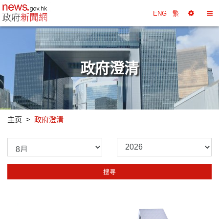
政府新闻网主页
ENG
繁
选
切
择
换
工
目
具
录
政府澄清
主页
政府澄清
请
请
选
选
择
择
搜寻
月
年
份
份