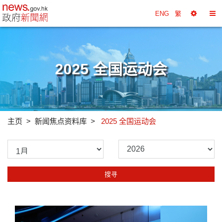
政府新闻网主页
ENG
繁
选
切
择
换
工
目
具
录
2025 全国运动会
主页
新闻焦点资料库
2025 全国运动会
请
请
选
选
择
择
搜寻
月
年
份
份