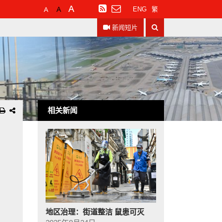
预
较
最
订
ENG
繁
设
大
大
阅
搜
字
的
的
RSS
新闻短片
寻
体
字
字
大
体
体
小
相关新闻
地区治理：街道整洁 鼠患可灭