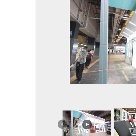
上
一
篇