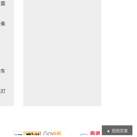
人需
少乘
候车
其灯
回到页首