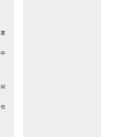
重要
境中
时间
士也