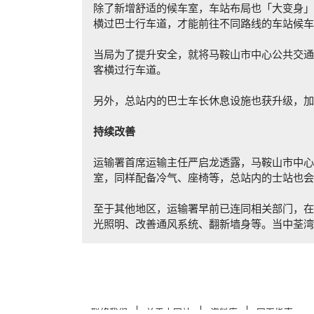
除了新增舒适的候车室，车站布局也「大变身」
横过巴士行车道，才能前往不同路线的车站候车
当局为了提升安全，就将马鞍山市中心公共交通
客横过行车道。
另外，总站内的巴士车长休息设施也获升级，加
持续
改善
运输署首席运输主任严启龙透露，马鞍山市中心
室，同样配备冷气、座椅等，总站内的士站也会进
至于其他地区，运输署早前已连同相关部门，在
光照明、改善通风系统、翻新墙身等。当中荃湾
联络我们
关于本网站
资料库
网页指南