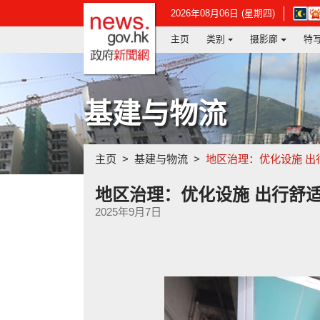
政府新闻网主页
在
2026年08月06日 (星期四)
新
主页
类别
摄影廊
特
视
窗
开
启
连
基建与物流
结
-
香
港
主页
基建与物流
地区治理：优化设施 出
天
文
台
地区治理：优化设施 出行舒
网
2025年9月7日
页