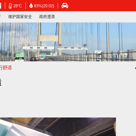
在
在
在
28°C
83%(20:02)
新
新
新
写
维护国家安全
政府澄清
视
视
视
窗
窗
窗
开
开
开
启
启
启
连
连
连
结
结
结
-
-
-
香
香
香
港
港
港
行舒适
天
天
运
文
文
输
台
台
署
适
网
网
网
页
页
页