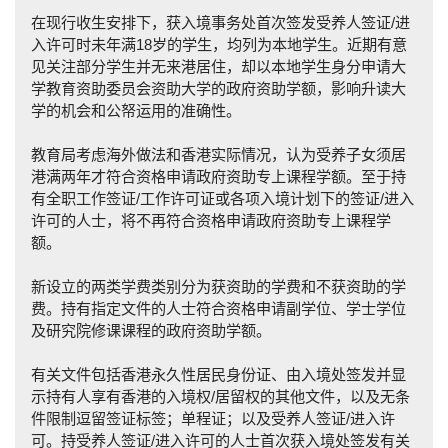
在现行收生安排下，获入境事务处首次签发受养人签证/进
入许可时未年满18岁的学生，均列为本地学生。近期有意
见关注部分学生并无来港居住，却以本地学生身分申请大
学教育资助委员会资助大学的政府资助学额，影响升读大
学的机会和公帑运用的准确性。
教育局考虑海外做法和香港实际情况，认为受养子女须居
港满两年才符合资格申请政府资助专上课程学额。至于持
有全职工作签证/工作许可证或各项入境计划下的签证/进入
许可的人士，将不再符合资格申请政府资助专上课程学
额。
新设立的两类学费类别分为获资助的学费和不获资助的学
费。持有指定文件的人士符合资格申请副学位、学士学位
及研究院修课课程的政府资助学额。
有关文件包括香港永久性居民身份证、由入境处签发并显
示持有人享有香港的入境权/居留权的其他文件，以及无条
件限制逗留签证标签；单程证；以及受养人签证/进入许
可。持受养人签证/进入许可的人士首次获入境处签发有关