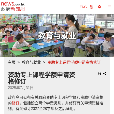
政府新闻网主页
ENG
繁
选
切
择
换
工
目
具
录
教育与就业
主页
教育与就业
资助专上课程学额申请资格修订
资助专上课程学额申请资
格修订
2025年7月31日
政府今日公布有关政府资助专上课程学额和资助申请资格
的
修订
，包括设立两个学费类别，并修订有关申请资格准
则。有关修订2027至28学年及之后适用。