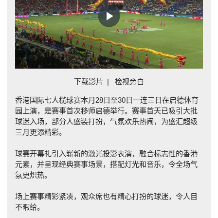
Play
Video
下载影片
|
检视旁白
香港国际七人榄球赛本月28日至30日一连三日在启德体育
园上演，是赛事首次移师启德举行。赛事首天已吸引大批
球迷入场，部分人盛装打扮，气氛欢乐热闹，为盛汇超级
三月更添精彩。
球赛开幕礼引入崭新的激光投影表演，融合标志性的香港
元素，并呈现经典赛事场景，搭配灯光和音乐，令全场气
氛更炽热。
场上赛事精彩紧凑，观众席也有精心打扮的球迷，令人目
不暇给。