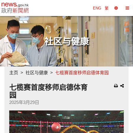
政府新闻网主页
ENG
繁
选
切
择
换
工
目
具
录
社区与健康
主页
社区与健康
七榄赛首度移师启德体育园
七榄赛首度移师启德体育
园
2025年3月29日