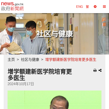
政府新闻网主页
ENG
繁
选
切
择
换
工
目
具
录
社区与健康
主页
社区与健康
增学额建新医学院培育更多医生
增学额建新医学院培育更
多医生
2024年10月17日