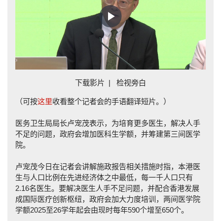
Play
Video
下载影片
|
检视旁白
（可按
这里
收看整个记者会的手语翻译短片。）
医务卫生局局长卢宠茂表示，为培育更多医生，解决人手
不足的问题，政府会增加医科生学额，并筹建第三间医学
院。
卢宠茂今日在记者会讲解施政报告相关措施时指，本港医
生与人口比例在先进经济体之中最低，每一千人口只有
2.16名医生。要解决医生人手不足问题，并配合香港发展
成国际医疗创新枢纽，政府会加大力度培训，两间医学院
学额2025至26学年起会由现时每年590个增至650个。