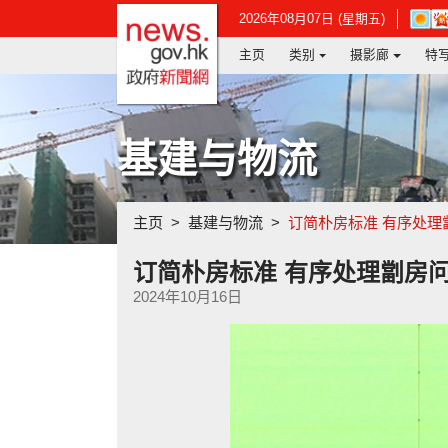
政府新闻网主页
在
2026年08月07日 (星期五)
新
主页
类别
摄影廊
特
视
窗
开
启
连
基建与物流
结
-
香
港
主页
基建与物流
订简朴房标准 有序处理
天
文
台
订简朴房标准 有序处理劏房
网
2024年10月16日
页