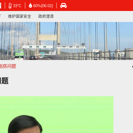
在
在
在
33°C
60%(06:02)
新
新
新
写
维护国家安全
政府澄清
视
视
视
窗
窗
窗
开
开
开
启
启
启
连
连
连
结
结
结
-
-
-
香
香
香
港
港
港
劏房问题
天
天
运
文
文
输
台
台
署
问题
网
网
网
页
页
页