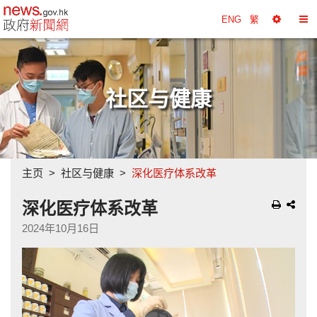
政府新闻网主页
ENG
繁
选
切
择
换
工
目
具
录
社区与健康
主页
社区与健康
深化医疗体系改革
深化医疗体系改革
2024年10月16日