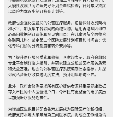
大慢性疾病共同治理先导计划至血脂检查；针对常见癌症
以风险为本逐步制订筛查计划等。
政府也会强化医管局的公营医疗服务，包括探讨收费架构
和水平；加强集中各联网的药械采购；运用香港基因组中
心基因数据制订遗传和罕见病目录：在儿童医院全面整合
各联网儿科；敲定第二个医院发展计划项目和时间表；优
化专科门诊的分流制度和转介安排等。
为了提升医疗服务质素和效益，李家超表示，政府会组织
专业平台制订临床指引，并研究建立公私营医疗服务质素
和效益基准，也会为公私营医疗系统编制质素指标，并探
讨就私营医疗收费透明度立法，预计明年谘询业界。
此外，政府会修例要求所有医护提供者须将重要健康数据
存入市民的个人医健通户口，令市民有更整全的电子病历
以加强医疗服务连贯性。
为增加医生数目并配合香港发展成为国际医疗创新枢纽，
政府支持本地大学筹建第三间医学院，将成立工作组邀请