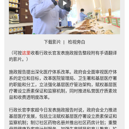
Play
Video
下载影片
|
检视旁白
（可按
这里
收看行政长官发表施政报告整段附有手语翻译
的影片。）
施政报告提出深化医疗体系改革。政府会全面审视医疗体
系的定位和目标，改革医院管理局、卫生署和基层医疗署
的职能和分工，立法强化基层医疗管治架构，赋权基层医
疗署设立质素保证和监察机制，同时推进私营医疗质素效
益和收费透明度改革。
行政长官李家超今日发表施政报告时说，政府会全力推进
基层医疗发展，包括立法赋权基层医疗署设立质素保证和
监察机制；制订社区药物名册并推出社区药房计划；重整
母婴健康及家庭计划服务，加强生育辅导和育儿教育；扩