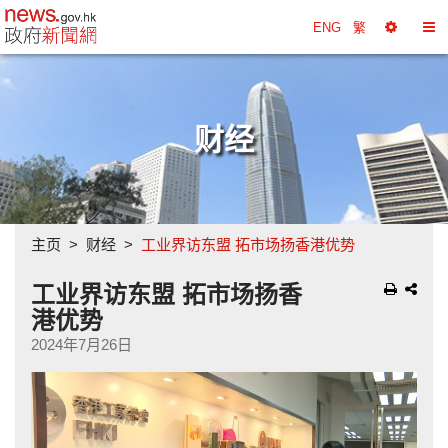
政府新闻网主页
ENG
繁
选
切
择
换
工
目
具
录
财经
主页
财经
工业界访东盟 拓市场扬香港优势
工业界访东盟 拓市场扬香
港优势
2024年7月26日