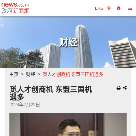
政府新闻网主页
ENG
繁
选
切
择
换
工
目
具
录
财经
主页
财经
觅人才创商机 东盟三国机遇多
觅人才创商机 东盟三国机
遇多
2024年7月22日