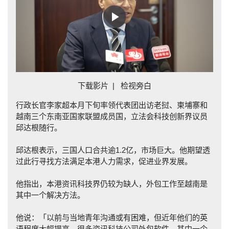
Play
Video
下载影片
|
检视旁白
行政长官李家超本月下旬率领代表团出访老挝、柬埔寨和
越南三个东南亚国家联盟成员国，
立法会科技创新界议员
邱达根随行。
邱达根表示，三国人口合共逾1.2亿，市场巨大。他期望透
过此行寻找方法满足本港人力需求，促进业界发展。
他指出，本港资讯科技界仍较为缺人，外包工作至越南是
其中一个解决方法。
他说：「以前与当地青年沟通或有困难，但近年他们的英
语程度大幅提高。很多资讯科技公司外包软件，其中一个