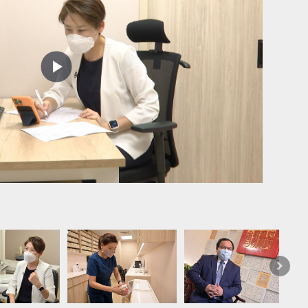
Play
Video
视像问
下
一
篇