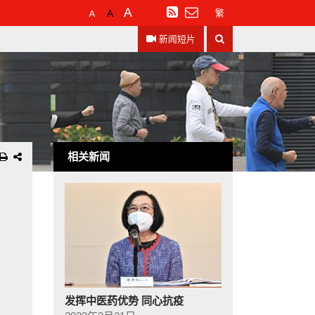
预
较
最
订
繁
设
大
大
阅
搜
字
的
的
RSS
新闻短片
寻
体
字
字
大
体
体
小
相关新闻
发挥中医药优势 同心抗疫