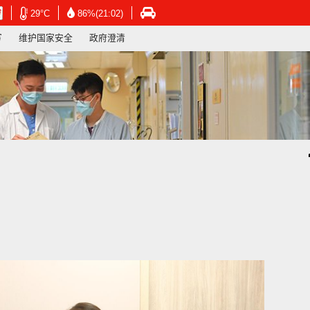
在
在
在
29°C
86%(21:02)
新
新
新
写
维护国家安全
政府澄清
视
视
视
窗
窗
窗
开
开
开
启
启
启
连
连
连
结
结
结
-
-
-
香
香
香
港
港
港
天
天
运
文
文
输
台
台
署
网
网
网
页
页
页