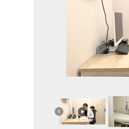
上
一
篇