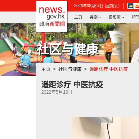
政府新闻网主页
在
2026年08月07日 (星期五)
新
主页
类别
摄影廊
特
视
窗
开
启
连
社区与健康
结
-
香
港
主页
社区与健康
遥距诊疗 中医抗疫
天
文
台
遥距诊疗 中医抗疫
网
2022年5月16日
页