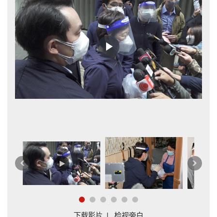
Play
Video
厦
上
下
一
一
篇
篇
下载影片
|
检视旁白