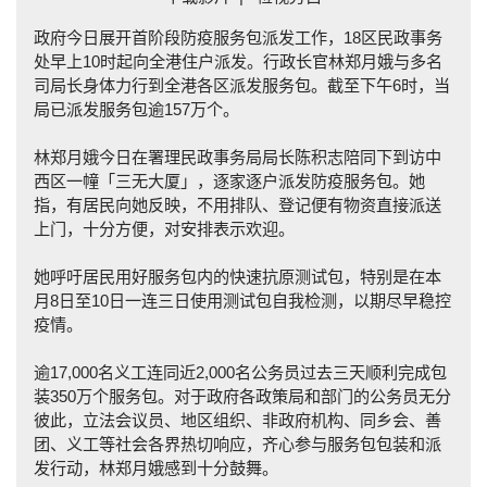
政府今日展开首阶段防疫服务包派发工作，18区民政事务
处早上10时起向全港住户派发。行政长官林郑月娥与多名
司局长身体力行到全港各区派发服务包。截至下午6时，当
局已派发服务包逾157万个。
林郑月娥今日在署理民政事务局局长陈积志陪同下到访中
西区一幢「三无大厦」，逐家逐户派发防疫服务包。她
指，有居民向她反映，不用排队、登记便有物资直接派送
上门，十分方便，对安排表示欢迎。
她呼吁居民用好服务包内的快速抗原测试包，特别是在本
月8日至10日一连三日使用测试包自我检测，以期尽早稳控
疫情。
逾17,000名义工连同近2,000名公务员过去三天顺利完成包
装350万个服务包。对于政府各政策局和部门的公务员无分
彼此，立法会议员、地区组织、非政府机构、同乡会、善
团、义工等社会各界热切响应，齐心参与服务包包装和派
发行动，林郑月娥感到十分鼓舞。