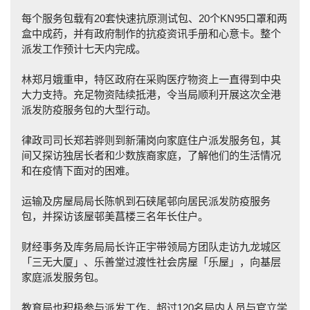
每个服务包载有20套快速抗原测试包、20个KN95口罩和两
盒中成药，并有政府制作的抗疫资讯手册和心意卡。整个
派发工作预计七天内完成。
林郑月娥重申，特区政府在采购医疗物资上一直得到中央
大力支持。充足物资陆续抵港，令当局顺利开展这次全港
派发防疫服务包的大型行动。
律政司司长郑若骅则到新蒲岗向家庭住户派发服务包，其
间又探访独居长者和少数族裔家庭，了解他们的生活情况
和在疫情下面对的困难。
运输及房屋局局长陈帆到石硖尾邨向居民派发防疫服务
包，并探访该屋邨美菖楼三名年长住户。
财经事务及库务局局长许正宇带领局方团队走访九龙城区
「三无大厦」、乐善堂过渡性社会房屋「乐屋」，向基层
家庭派发服务包。
教育局也积极参与派发工作，超过120名局内人员与官立学