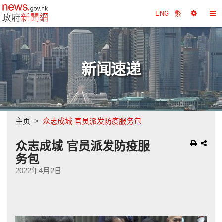
政府新闻网主页
ENG
繁
选
切
择
换
工
目
具
录
新闻速递
主页
众志成城 官员派发防疫服务包
众志成城 官员派发防疫服
务包
2022年4月2日