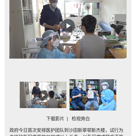
Play
Video
名
下载影片
|
检视旁白
政府今日首次安排医护团队到沙田新翠邨新杰楼，试行为