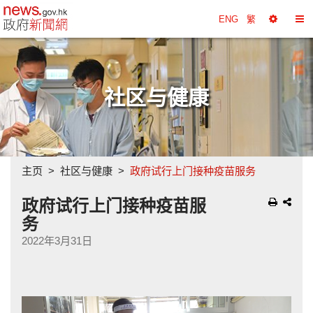
政府新闻网主页
ENG
繁
选
切
择
换
工
目
具
录
社区与健康
主页
社区与健康
政府试行上门接种疫苗服务
政府试行上门接种疫苗服
务
2022年3月31日