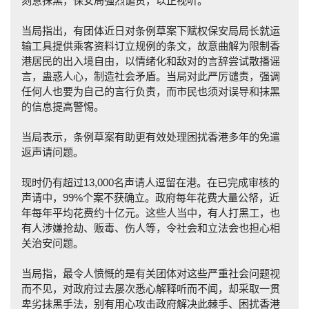
刻意抹黑，保安局强烈谴责，以正视听。
当局指出，有团体近日对条例草案下赋权保安局局长就运
输工具提供乘客资料订立规例的条文，故意曲解为限制香
港居民的出入境自由，以情绪化和敌对的言辞尝试散播谣
言，蛊惑人心，制造社会矛盾。当局对此严厉谴责，强调
任何人也要为自己的言行负责，而市民也须对误导和抹黑
的信息提高警惕。
当局表示，条例草案有助更有效处理困扰香港多年的免遣
返声请问题。
现时仍有超过13,000名声请人逗留在港。在已完成审核的
声请中，99%个案不获确立。政府每年花费大量公帑，近
年每年平均花费约十亿元。这些人当中，有人打黑工，也
有人涉嫌抢劫、贩毒、伤人等，令社会和立法会也担心相
关治安问题。
当局指，最令人愤慨的是有关团体对这些严重社会问题视
而不见，对政府过去屡次悉心解释听而不闻，却采取一贯
卑劣抹黑手法，别有用心攻击政府解决此棘手、困扰香港