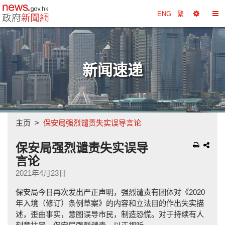
政府新闻网主页
ENG
繁
选
切
择
换
工
目
具
录
新闻速递
主页
保安局强烈谴责失实误导言论
保安局强烈谴责失实误导
言论
2021年4月23日
保安局今日再次发出严正声明，强烈谴责有团体对《2020
年入境（修订）条例草案》的内容和立法目的作出失实描
述，歪曲事实，意图误导市民，制造恐慌。对于持续有人