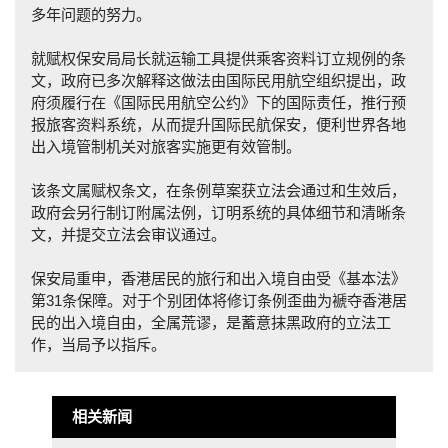
多年问题的努力。
就赋权保安局局长就运输工具提供乘客资料订立规例的条
文，政府已多次解释这做法由国际民用航空组织提出，政
府须履行在《国际民用航空公约》下的国际责任，推行预
报旅客资料系统，从而提升国际民航保安，便利世界各地
出入境管制机关对旅客实施更有效管制。
该条文属赋权条文，在条例草案获立法会通过和生效后，
政府会另行制订附属法例，订明系统的具体细节和清晰条
文，并提交立法会审议通过。
保安局重申，香港居民的旅行和出入境自由受《基本法》
第31条保障。对于个别团体将修订条例歪曲为褫夺香港居
民的出入境自由，全属荒谬，是蓄意抹黑政府的立法工
作，当局予以指斥。
相关新闻