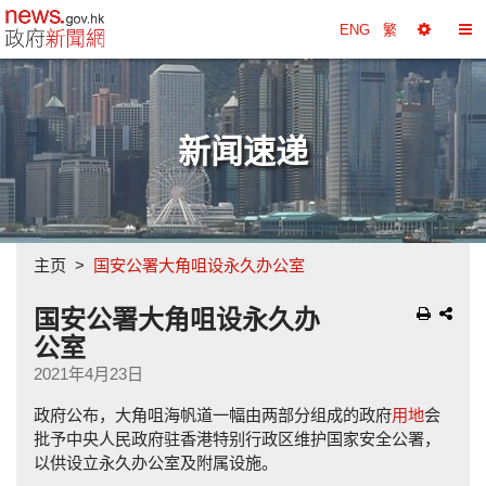
政府新闻网主页
ENG
繁
选
切
择
换
工
目
具
录
新闻速递
主页
国安公署大角咀设永久办公室
国安公署大角咀设永久办
公室
2021年4月23日
政府公布，大角咀海帆道一幅由两部分组成的政府
用地
会
批予中央人民政府驻香港特别行政区维护国家安全公署，
以供设立永久办公室及附属设施。