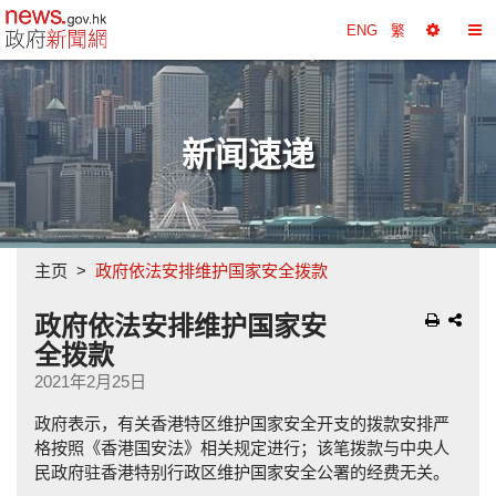
政府新闻网主页
ENG
繁
选
切
择
换
工
目
具
录
新闻速递
主页
政府依法安排维护国家安全拨款
政府依法安排维护国家安
全拨款
2021年2月25日
政府表示，有关香港特区维护国家安全开支的拨款安排严
格按照《香港国安法》相关规定进行；该笔拨款与中央人
民政府驻香港特别行政区维护国家安全公署的经费无关。