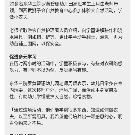
20多名东华三院罗黄碧珊幼儿园高班学生上月由老师带
领，到西贡狮子会自然教育中心参加体验大自然活动，学
做小农夫。
老师听取渔农自然护理署人员介绍，向学童讲解耕作和浇
水用具，例如耙、铲等，更让学童动手翻土、灌溉，再为
幼苗铺上围网，以保安全。
促进多元学习
在历时两小时的活动中，学童积极参与，有些对农耕略感
吃力，有些则不以为然，反觉相当有趣。
东华三院罗黄碧珊幼儿园老师周颖表示，幼儿日常多在室
内玩耍，这次移师户外，环境广阔，而活动本身富启发
性，有助幼儿学懂爱护大自然，珍惜食物。
「通过这项活动，他们能学到很多东西，知道如何做农
夫，以至所需用具。我希望他们培养出一颗感恩的心，明
白食物来之不易。」