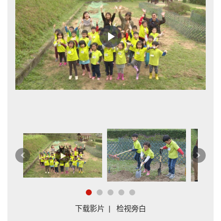
Play
Video
生
农
上
下
一
一
篇
篇
下载影片
|
检视旁白