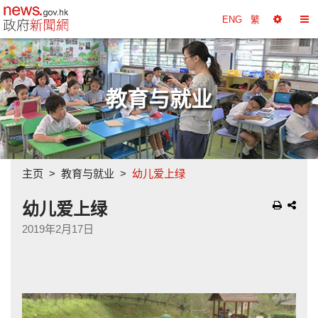
政府新闻网主页
ENG
繁
选
切
择
换
工
目
具
录
教育与就业
主页
教育与就业
幼儿爱上绿
幼儿爱上绿
2019年2月17日