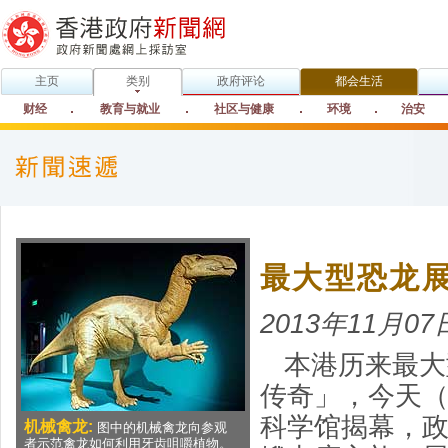
主页
类别
政府评论
都会生活
财经
教育与就业
社区与健康
环境
治安
最大型恐龙
2013年11月07
本港历来最大
传奇」，今天（
科学馆揭幕，
机械禽龙:
图中的机械禽龙向参观
者示范禽龙如何利用牙齿咀嚼植物。