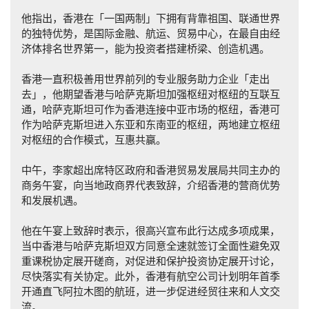
他指出，香港在「一国两制」下拥有背靠祖国、联通世界
的独特优势，是国际金融、航运、贸易中心，在最自由经
济体排名世界第一，能为投资者搭建桥梁、创造机遇。
香港一直积极善用世界前列的专业服务助力企业「走出
去」，他期望香港与哈萨克斯坦加强枢纽对枢纽的互联互
通，哈萨克斯坦可作为香港连接中亚市场的枢纽，香港可
作为哈萨克斯坦进入东亚和东南亚的枢纽，两地建立枢纽
对枢纽的合作模式，互惠共赢。
中午，李家超出席特区政府和香港贸易发展局共同主办的
商务午宴，向当地政商界代表致辞，介绍香港的营商优势
和发展机遇。
他在午宴上致辞时表示，很高兴宣布此行达成多项成果，
当中香港与哈萨克斯坦双方同意全速就签订全面性避免双
重课税协定展开磋商，对促进和保护投资协定展开讨论，
尽快落实有关协定。此外，香港有航空公司计划明年首季
开通直飞阿拉木图的航班，进一步促进经贸往来和人文交
流。