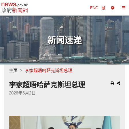
政府新闻网主页
ENG
繁
选
切
择
换
工
目
具
录
新闻速递
主页
李家超晤哈萨克斯坦总理
李家超晤哈萨克斯坦总理
2026年6月2日