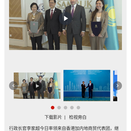
Play
Video
面
上
下
一
一
篇
篇
下载影片
|
检视旁白
行政长官李家超今日率领来自香港加内地商贸代表团，继